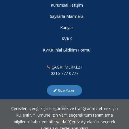
Kurumsal İletişim
Sayılarla Marmara
Kariyer
KVKK
KVKK İhlal Bildirim Formu
ÇAĞRI MERKEZİ
0216 777 0777
Bize Yazın
Çerezler, içeriği kişiselleştirmek ve trafiği analiz etmek için
kullanılır. "Tümüne İzin Ver"i seçerek tüm tanımlama
bilgilerini kabul edebilir ya da "Çerez Ayarları"nı seçerek
Çerez Ayarları
ayarları düzenleyebilirsiniz.